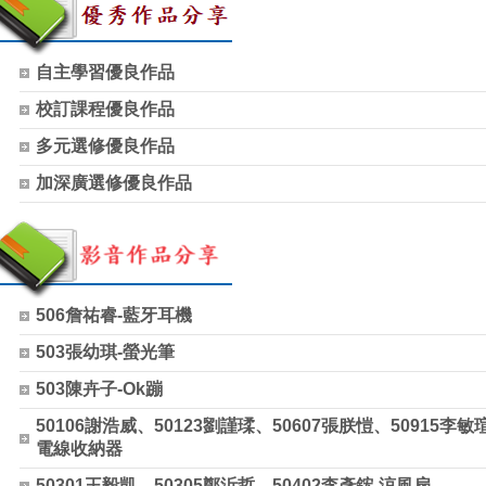
自主學習優良作品
校訂課程優良作品
多元選修優良作品
加深廣選修優良作品
506詹祐睿-藍牙耳機
503張幼琪-螢光筆
503陳卉子-Ok蹦
50106謝浩威、50123劉謹瑈、50607張朕愷、50915李敏
電線收納器
50301王毅凱、50305鄭沂哲、50402李彥鋐-涼風扇